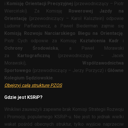
i
Komisję Orientacji Precyzyjnej
(przewodniczący – Piotr
Wierciński). Za Komisję
Rowerowej Jazdy na
Orientację
(przewodniczący – Karol Kalsztein) odpowie
Ludomir Parfianowicz, a Paweł Biederman zajmie się
Komisją Rozwoju Narciarskiego Biegu na Orientację
.
Piotr Cych odpowie za Komisję
Kształcenia Kadr
i
Ochrony Środowiska
, a Paweł Morawski
za
Kartograficzną
(przewodniczący – Jacek
Morawski),
Współzawodnictwa
Sportowego
(przewodniczący – Jerzy Porzycz) i
Główne
Kolegium Sędziowskie
.
Obejrzyj całą strukturę PZOS
Gdzie jest KSRiP?
Wnikliwi zauważyli zapewne brak Komisji Strategii Rozwoju
i Promocji, popularnego KSRiP-u. Nie jest to jednak wielki
wakat pośród obecnych struktur, tylko wyjście naprzeciw