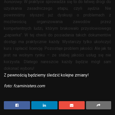
honorowy
. W praktyce sprowadza się to do łatwej drogi do
uzyskania zasadniczego etapu, czyli
sędzia
. Nie
powinniśmy słyszeć już dyskusji o problemach z
możliwością organizowania zawodów przez
kompetentnych ludzi, którym brakowało przysłowiowego
„papierka”. W tej chwili do posiadania takich dokumentów
dostęp ma praktycznie każdy. Wystarczy tylko ukończyć
kurs i opłacić licencję. Pozostaje problem jakości. Ale jak to
jest na wolnym rynku – ze słabej jakości usług się nie
korzysta. Dlatego nareszcie każdy będzie mógł sam
dokonać wyboru!
Z pewnością będziemy śledzić kolejne zmiany!
foto: fcaministers.com