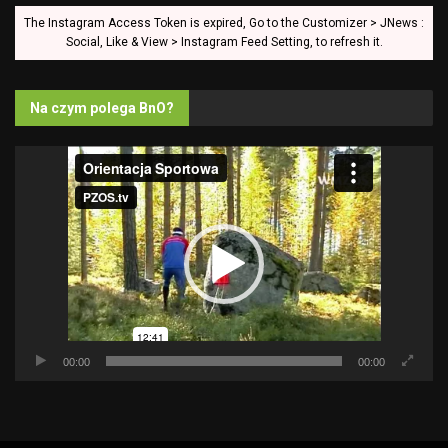
The Instagram Access Token is expired, Go to the Customizer > JNews :
Social, Like & View > Instagram Feed Setting, to refresh it.
Na czym polega BnO?
Odtwarzacz
video
00:00
00:00