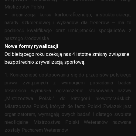
Mistrzostw Polski
– organizacja kursu kartograficznego, instruktorskiego,
narady szkoleniowej i wykładów dla trenerów – ma to
podnieść kwalifikacje oraz umiejętności specjalistów z
naszego środowiska.
Nowe formy rywalizacji
Od bieżącego roku czekają nas 4 istotne zmiany związane
bezpośrednio z rywalizacją sportową.
1. Konieczność dostosowania się do przepisów polskiego
prawa związanych z wymogiem posiadania badań
lekarskich wymusiła ograniczenie stosowania nazwy
„Mistrzostwa Polski” do kategorii nieweterańskich.
Mistrzostwa Polski, których de facto Polski Związek jest
organizatorem, wymagają owych badań i dlatego swoiste
nieoficjalne Mistrzostwa Polski Weteranów nazwane
zostały Pucharem Weteranów.