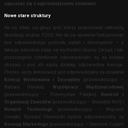
zapoznać się z najistotniejszymi zmianami.
Nowe stare struktury
Na nic zdały się głosy tych, którzy proponowali całkowitą
likwidację struktur PZOS. Nie da się sprawnie funkcjonować
bez odpowiedniego podziału zadań i obowiązków – z
takiego założenia zdaje się wychodzić obecny Zarząd. I tak,
poszczególni członkowie odpowiedzialni są za kolejne
obszary i pod ich egidą działają odpowiednie komisje.
Prezes Jerzy Antonowicz jest odpowiedzialny za działania
Komisji Wychowania i Dyscypliny
(przewodniczący –
Barbara Glińska),
Współpracy Międzynarodowe
j
(przewodniczący – Przemysław Patejko),
Kontroli i
Organizacji Zawodów
(przewodniczący – Benedykt Król) i
Nowych Technologii
(przewodniczący – Wojciech
Dwojak). Ryszard Chachurski będzie odpowiedzialny za
Komisję Marketingu
(przewodniczący – Sławomir Cygler)