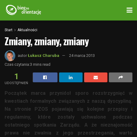
Start
Aktualności
Zmiany, zmiany, zmiany
autor
Łukasz Charuba
24 marca 2013
Czas czytania:3 mins read
1
UDOSTĘPNIEŃ
Początek marca przyniósł sporo rozstrzygnięć w
kwestiach formalnych związanych z naszą dyscypliną.
Na stronie PZOS pojawiają się kolejne przepisy i
regulaminy, które zostały uchwalone podczas
ostatniego spotkania Zarządu. A że nieznajomość
prawa nie zwalnia z jego przestrzegania, warto