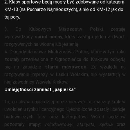
2. Klasy sportowe będą mogły być zdobywane od kategorii
KM-13 (na Pucharze Najmłodszych), a nie od KM-12 jak do
tej pory.
3. Do Klubowych Mistrzostw Polski zostaje
wprowadzony
sprint nocny
, który zastąpi jeden z dwóch
rozgrywanych na wiosnę lub jesienią
4. Długodystansowe Mistrzostwa Polski, które w tym roku
zostały przeniesione z Ogrodzieńca do Krakowa odbędą
się na zasadzie
startu masowego
. Ze względu na
rozgrywanie imprezy w Lasku Wolskim, nie wystartują w
niej zawodnicy Wawelu Kraków.
Umiejętności zamiast „papierka”
To, co chyba najbardziej może cieszyć, to znaczny krok w
uwolnieniu rynku licencyjnego. Ujednolicone zostały licencje
budowniczych tras oraz kartografów. Wśród sędziów
pozostały etapy:
młodzieżowy, stażysta, sędzia
oraz