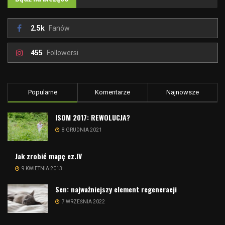
2.5k
Fanów
455
Followersi
Popularne
Komentarze
Najnowsze
ISOM 2017: REWOLUCJA?
8 GRUDNIA 2021
Jak zrobić mapę cz.IV
9 KWIETNIA 2013
Sen: najważniejszy element regeneracji
7 WRZEŚNIA 2022